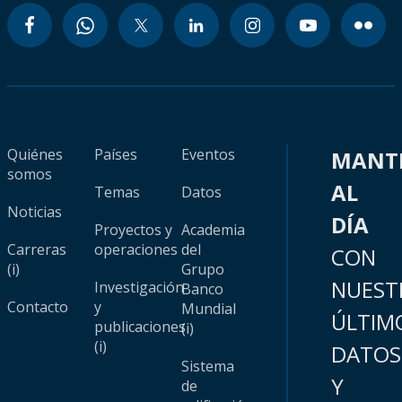
Quiénes
Países
Eventos
MANT
somos
AL
Temas
Datos
Noticias
DÍA
Proyectos y
Academia
Carreras
operaciones
del
CON
(i)
Grupo
NUEST
Investigación
Banco
Contacto
y
Mundial
ÚLTIM
publicaciones
(i)
(i)
DATOS
Sistema
Y
de