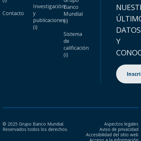
(i)
Grupo
NUEST
Investigación
Banco
Contacto
y
Mundial
ÚLTIM
publicaciones
(i)
(i)
DATOS
Sistema
Y
de
calificación
CONOC
(i)
Inscr
© 2025 Grupo Banco Mundial.
Aspectos legales
Reservados todos los derechos.
Aviso de privacidad
Accesibilidad del sitio web
Acceso a la información