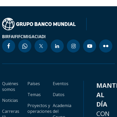
BIRF
AIF
IFC
MIGA
CIADI
Quiénes
Países
Eventos
MANT
somos
AL
Temas
Datos
Noticias
DÍA
Proyectos y
Academia
Carreras
operaciones
del
CON