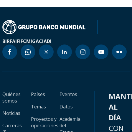
BIRF
AIF
IFC
MIGA
CIADI
Quiénes
Países
Eventos
MANT
somos
AL
Temas
Datos
Noticias
DÍA
Proyectos y
Academia
Carreras
operaciones
del
CON