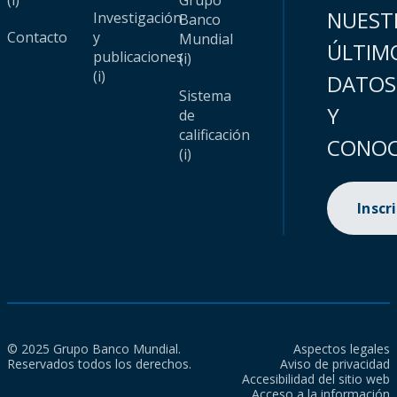
(i)
Grupo
NUEST
Investigación
Banco
Contacto
y
Mundial
ÚLTIM
publicaciones
(i)
(i)
DATOS
Sistema
Y
de
calificación
CONOC
(i)
Inscr
© 2025 Grupo Banco Mundial.
Aspectos legales
Reservados todos los derechos.
Aviso de privacidad
Accesibilidad del sitio web
Acceso a la información