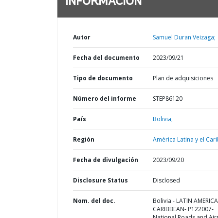
INFORMACIÓN
Autor
Samuel Duran Veizaga;
Fecha del documento
2023/09/21
Tipo de documento
Plan de adquisiciones
Número del informe
STEP86120
País
Bolivia,
Región
América Latina y el Cari
Fecha de divulgación
2023/09/20
Disclosure Status
Disclosed
Nom. del doc.
Bolivia - LATIN AMERIC
CARIBBEAN- P122007-
National Roads and Air