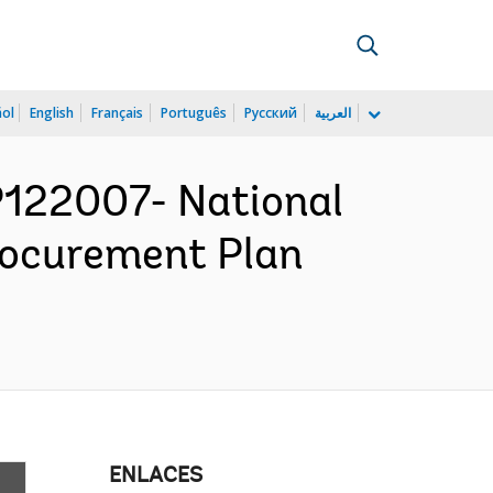
ñol
English
Français
Português
Русский
العربية
122007- National
Procurement Plan
ENLACES