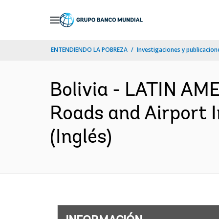
Skip
to
Main
ENTENDIENDO LA POBREZA
Investigaciones y publicacione
Navigation
Bolivia - LATIN A
Roads and Airport I
(Inglés)