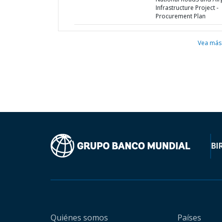
Infrastructure Project -
Procurement Plan
Vea más
BI
Quiénes somos
Países