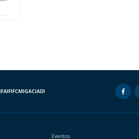
RF
AIF
IFC
MIGA
CIADI
Eventos