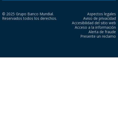
© 2025 Grupo Banco Mundial.
Aspectos legales
Reservados todos los derechos.
Aviso de privacidad
Accesibilidad del sitio web
Acceso a la información
Alerta de fraude
Presente un reclamo