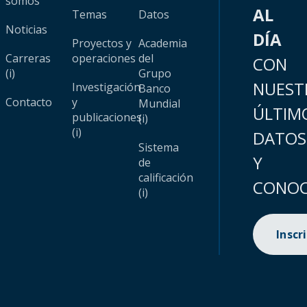
somos
AL
Temas
Datos
Noticias
DÍA
Proyectos y
Academia
Carreras
operaciones
del
CON
(i)
Grupo
NUEST
Investigación
Banco
Contacto
y
Mundial
ÚLTIM
publicaciones
(i)
(i)
DATOS
Sistema
Y
de
calificación
CONOC
(i)
Inscr