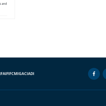
s and
RF
AIF
IFC
MIGA
CIADI