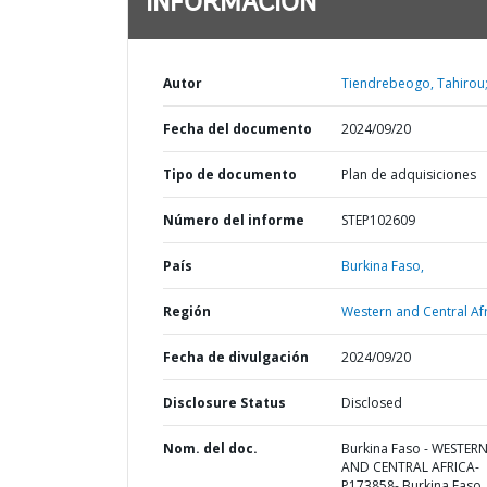
INFORMACIÓN
Autor
Tiendrebeogo, Tahirou
Fecha del documento
2024/09/20
Tipo de documento
Plan de adquisiciones
Número del informe
STEP102609
País
Burkina Faso,
Región
Western and Central Afr
Fecha de divulgación
2024/09/20
Disclosure Status
Disclosed
Nom. del doc.
Burkina Faso - WESTER
AND CENTRAL AFRICA-
P173858- Burkina Faso