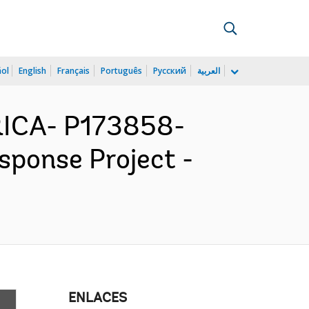
ñol
English
Français
Português
Русский
العربية
ICA- P173858-
ponse Project -
ENLACES