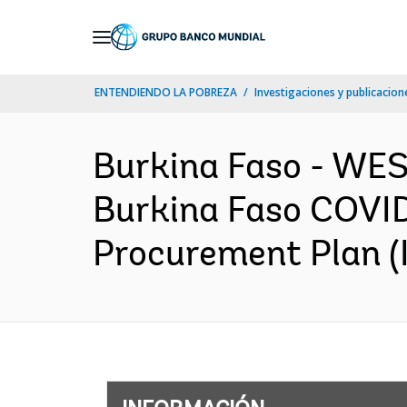
Skip
to
Main
ENTENDIENDO LA POBREZA
Investigaciones y publicacione
Navigation
Burkina Faso - W
Burkina Faso COVID
Procurement Plan (I