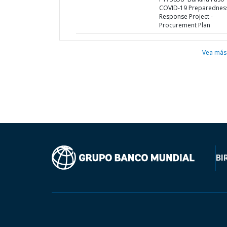
COVID-19 Preparednes
Response Project -
Procurement Plan
Vea más
BI