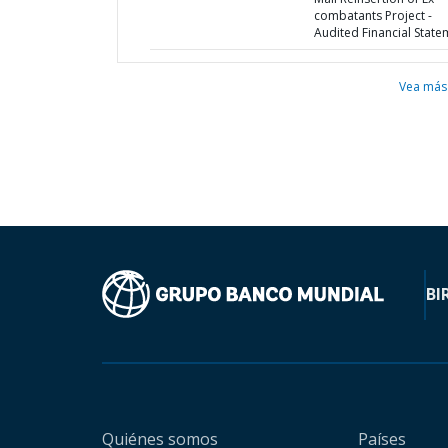
combatants Project -
Audited Financial State
Vea más
BI
Quiénes somos
Países