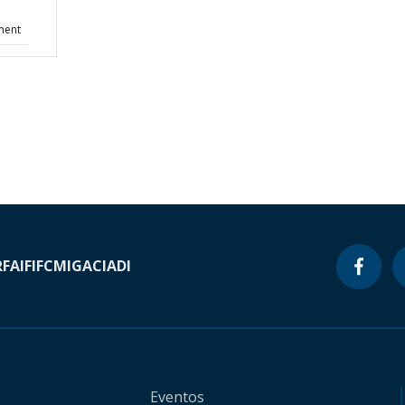
ment
RF
AIF
IFC
MIGA
CIADI
Eventos