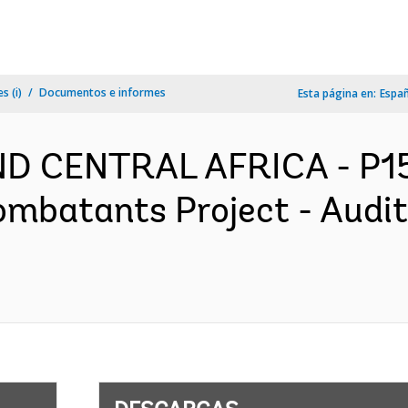
s (i)
Documentos e informes
Esta página en:
Espa
D CENTRAL AFRICA - P15
ombatants Project - Audit