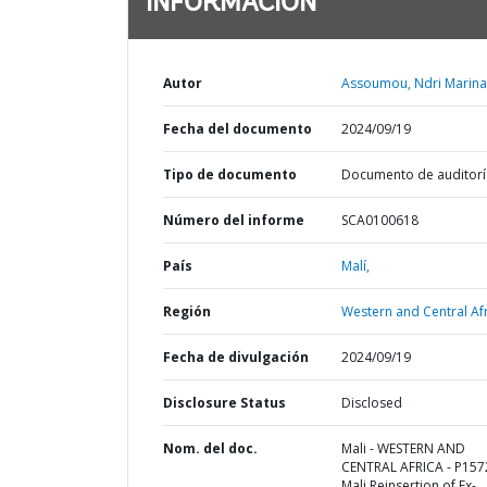
INFORMACIÓN
Autor
Assoumou, Ndri Marina
Fecha del documento
2024/09/19
Tipo de documento
Documento de auditorí
Número del informe
SCA0100618
País
Malí,
Región
Western and Central Afr
Fecha de divulgación
2024/09/19
Disclosure Status
Disclosed
Nom. del doc.
Mali - WESTERN AND
CENTRAL AFRICA - P157
Mali Reinsertion of Ex-