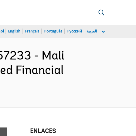
ñol
English
Français
Português
Русский
العربية
7233 - Mali
ed Financial
ENLACES