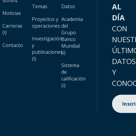
somos
AL
Temas
Datos
Noticias
DÍA
Proyectos y
Academia
Carreras
operaciones
del
CON
(i)
Grupo
NUEST
Investigación
Banco
Contacto
y
Mundial
ÚLTIM
publicaciones
(i)
(i)
DATOS
Sistema
Y
de
calificación
CONOC
(i)
Inscr