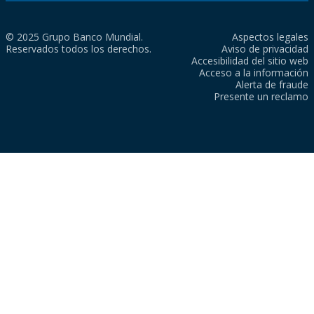
© 2025 Grupo Banco Mundial.
Aspectos legales
Reservados todos los derechos.
Aviso de privacidad
Accesibilidad del sitio web
Acceso a la información
Alerta de fraude
Presente un reclamo