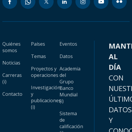
Quiénes
Países
Eventos
MANT
somos
AL
Temas
Datos
Noticias
DÍA
Proyectos y
Academia
Carreras
operaciones
del
CON
(i)
Grupo
NUEST
Investigación
Banco
Contacto
y
Mundial
ÚLTIM
publicaciones
(i)
(i)
DATOS
Sistema
Y
de
calificación
CONOC