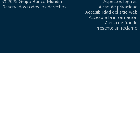
© 2025 Grupo Banco Mundial.
Aspectos legales
Reservados todos los derechos.
Aviso de privacidad
Accesibilidad del sitio web
Acceso a la información
Alerta de fraude
Presente un reclamo