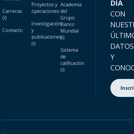
DÍA
Proyectos y
Academia
Carreras
operaciones
del
CON
(i)
Grupo
NUEST
Investigación
Banco
Contacto
y
Mundial
ÚLTIM
publicaciones
(i)
(i)
DATOS
Sistema
Y
de
calificación
CONOC
(i)
Inscr