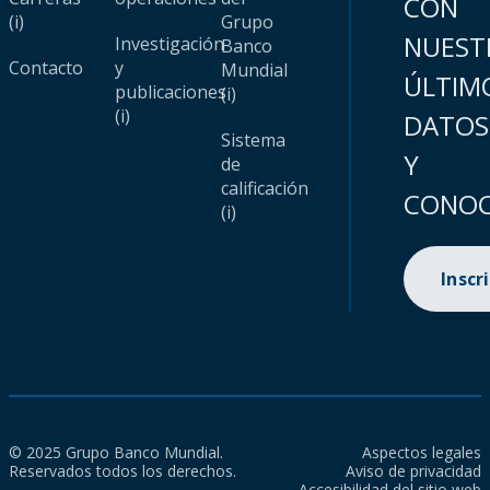
CON
(i)
Grupo
NUEST
Investigación
Banco
Contacto
y
Mundial
ÚLTIM
publicaciones
(i)
(i)
DATOS
Sistema
Y
de
calificación
CONOC
(i)
Inscr
© 2025 Grupo Banco Mundial.
Aspectos legales
Reservados todos los derechos.
Aviso de privacidad
Accesibilidad del sitio web