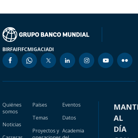
BIRF
AIF
IFC
MIGA
CIADI
Quiénes
Países
Eventos
MANT
somos
AL
Temas
Datos
Noticias
DÍA
Proyectos y
Academia
Carreras
operaciones
del