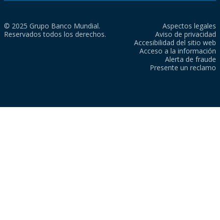
© 2025 Grupo Banco Mundial.
Aspectos legales
Reservados todos los derechos.
Aviso de privacidad
Accesibilidad del sitio web
Acceso a la información
Alerta de fraude
Presente un reclamo