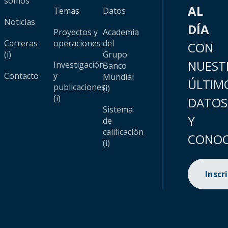
somos
AL
Temas
Datos
Noticias
DÍA
Proyectos y
Academia
Carreras
operaciones
del
CON
(i)
Grupo
NUEST
Investigación
Banco
Contacto
y
Mundial
ÚLTIM
publicaciones
(i)
(i)
DATOS
Sistema
Y
de
calificación
CONOC
(i)
Inscr