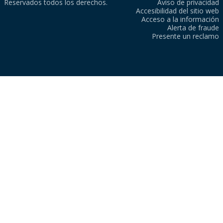
Reservados todos los derechos.
Aviso de privacidad
Accesibilidad del sitio web
Acceso a la información
Alerta de fraude
Presente un reclamo