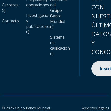
Carreras
operaciones
del
CON
(i)
Grupo
NUEST
Investigación
Banco
Contacto
y
Mundial
ÚLTIM
publicaciones
(i)
(i)
DATOS
Sistema
Y
de
calificación
CONOC
(i)
Inscr
© 2025 Grupo Banco Mundial.
Aspectos legales