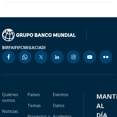
BIRF
AIF
IFC
MIGA
CIADI
Quiénes
Países
Eventos
MANT
somos
AL
Temas
Datos
Noticias
DÍA
Proyectos y
Academia