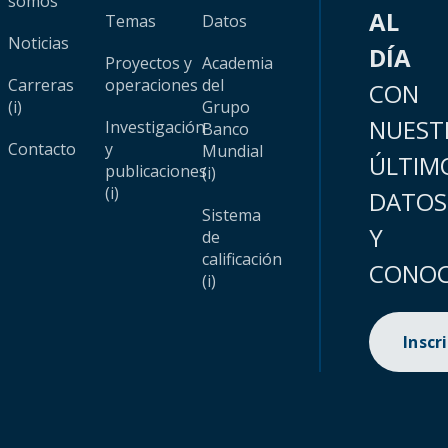
somos
AL
Temas
Datos
Noticias
DÍA
Proyectos y
Academia
Carreras
operaciones
del
CON
(i)
Grupo
NUEST
Investigación
Banco
Contacto
y
Mundial
ÚLTIM
publicaciones
(i)
(i)
DATOS
Sistema
Y
de
calificación
CONOC
(i)
Inscr