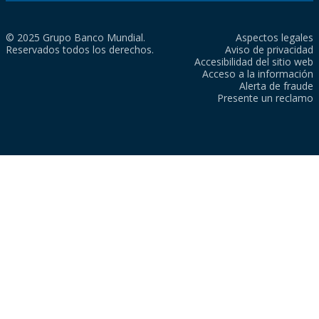
© 2025 Grupo Banco Mundial.
Aspectos legales
Reservados todos los derechos.
Aviso de privacidad
Accesibilidad del sitio web
Acceso a la información
Alerta de fraude
Presente un reclamo