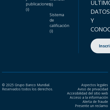
ÚLTIM
publicaciones
(i)
(i)
DATOS
Sistema
Y
de
calificación
CONOC
(i)
Inscr
© 2025 Grupo Banco Mundial.
Aspectos legales
Reservados todos los derechos.
Aviso de privacidad
Accesibilidad del sitio web
Acceso a la información
Alerta de fraude
Presente un reclamo