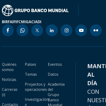
BIRF
AIF
IFC
MIGA
CIADI
Quiénes
Países
Eventos
MANT
somos
AL
Temas
Datos
Noticias
DÍA
Proyectos y
Academia
Carreras
operaciones
del
CON
(i)
Grupo
NUEST
Investigación
Banco
Contacto
y
Mundial