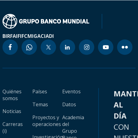
BIRF
AIF
IFC
MIGA
CIADI
Quiénes
Países
Eventos
MANT
somos
AL
Temas
Datos
Noticias
DÍA
Proyectos y
Academia
Carreras
operaciones
del
CON
(i)
Grupo
NUEST
Investigación
Banco