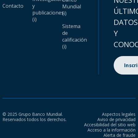
Contacto
y
Mundial
ÚLTIM
publicaciones
(i)
(i)
DATOS
Sistema
Y
de
calificación
CONOC
(i)
Inscr
© 2025 Grupo Banco Mundial.
Aspectos legales
Reservados todos los derechos.
Aviso de privacidad
Accesibilidad del sitio web
Acceso a la información
Alerta de fraude