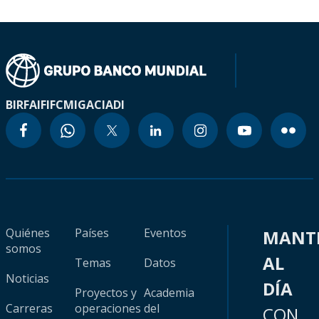
BIRF
AIF
IFC
MIGA
CIADI
Quiénes
Países
Eventos
MANT
somos
AL
Temas
Datos
Noticias
DÍA
Proyectos y
Academia
Carreras
operaciones
del
CON