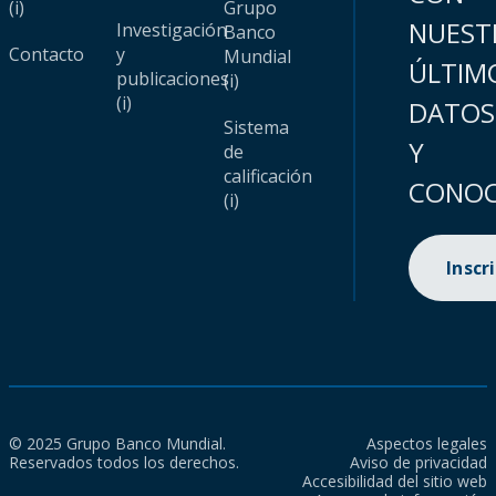
(i)
Grupo
NUEST
Investigación
Banco
Contacto
y
Mundial
ÚLTIM
publicaciones
(i)
(i)
DATOS
Sistema
Y
de
calificación
CONOC
(i)
Inscr
© 2025 Grupo Banco Mundial.
Aspectos legales
Reservados todos los derechos.
Aviso de privacidad
Accesibilidad del sitio web