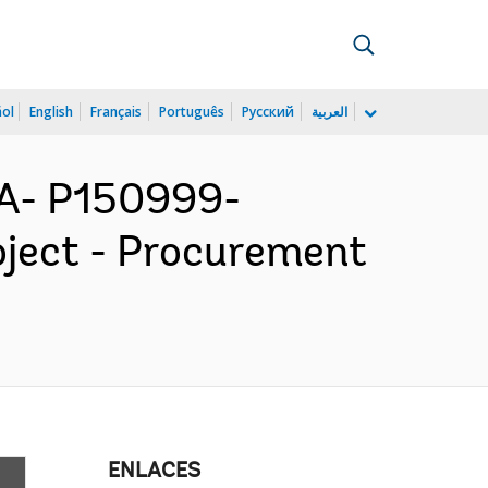
ñol
English
Français
Português
Русский
العربية
A- P150999-
ject - Procurement
ENLACES