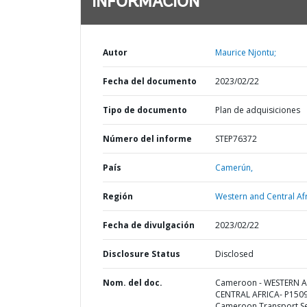
INFORMACIÓN
Autor
Maurice Njontu;
Fecha del documento
2023/02/22
Tipo de documento
Plan de adquisiciones
Número del informe
STEP76372
País
Camerún,
Región
Western and Central Afr
Fecha de divulgación
2023/02/22
Disclosure Status
Disclosed
Nom. del doc.
Cameroon - WESTERN 
CENTRAL AFRICA- P150
Cameroon Transport S