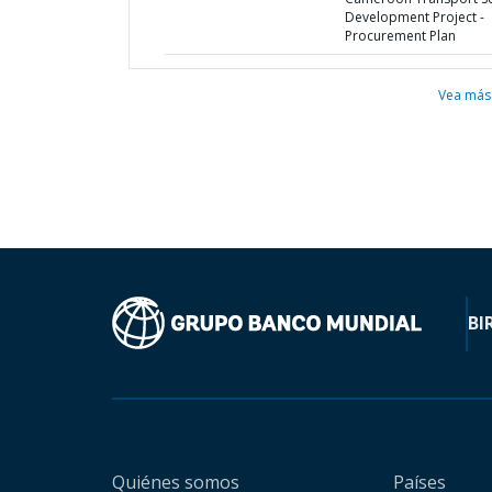
Development Project -
Procurement Plan
Vea más
BI
Quiénes somos
Países