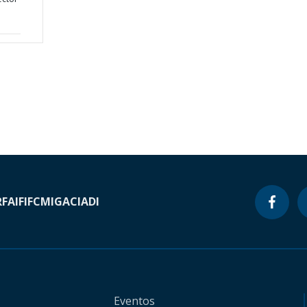
RF
AIF
IFC
MIGA
CIADI
Eventos