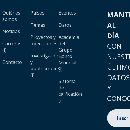
Quiénes
Países
Eventos
MANT
somos
AL
Temas
Datos
Noticias
DÍA
Proyectos y
Academia
Carreras
operaciones
del
CON
(i)
Grupo
NUEST
Investigación
Banco
Contacto
y
Mundial
ÚLTIM
publicaciones
(i)
(i)
DATOS
Sistema
Y
de
calificación
CONOC
(i)
Inscr