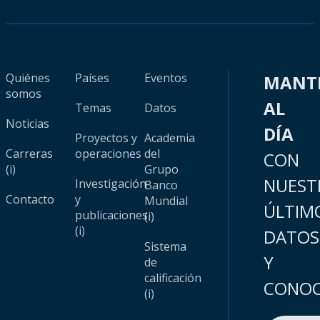
Quiénes
Países
Eventos
MANT
somos
AL
Temas
Datos
Noticias
DÍA
Proyectos y
Academia
Carreras
operaciones
del
CON
(i)
Grupo
NUEST
Investigación
Banco
Contacto
y
Mundial
ÚLTIM
publicaciones
(i)
(i)
DATOS
Sistema
Y
de
calificación
CONOC
(i)