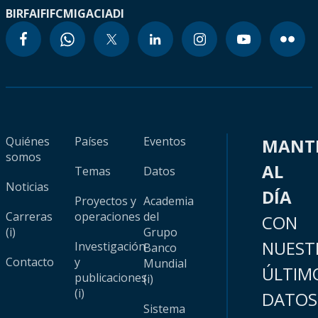
BIRF
AIF
IFC
MIGA
CIADI
Quiénes
Países
Eventos
MANT
somos
AL
Temas
Datos
Noticias
DÍA
Proyectos y
Academia
Carreras
operaciones
del
CON
(i)
Grupo
NUEST
Investigación
Banco
Contacto
y
Mundial
ÚLTIM
publicaciones
(i)
(i)
DATOS
Sistema