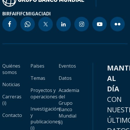
BIRF
AIF
IFC
MIGA
CIADI
Quiénes
Países
Eventos
MANT
somos
AL
Temas
Datos
Noticias
DÍA
Proyectos y
Academia
Carreras
operaciones
del
CON
(i)
Grupo
NUEST
Investigación
Banco
Contacto
y
Mundial
ÚLTIM
publicaciones
(i)
(i)