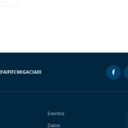
RF
AIF
IFC
MIGA
CIADI
Eventos
Datos