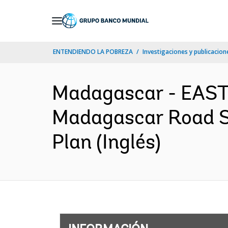
Skip
to
Main
ENTENDIENDO LA POBREZA
Investigaciones y publicacione
Navigation
Madagascar - EAS
Madagascar Road Se
Plan (Inglés)