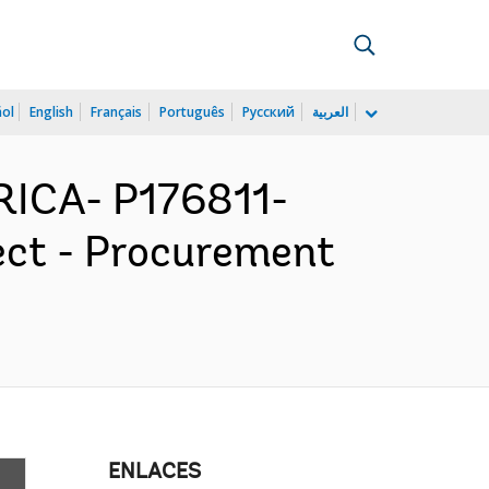
ñol
English
Français
Português
Русский
العربية
ICA- P176811-
ect - Procurement
ENLACES