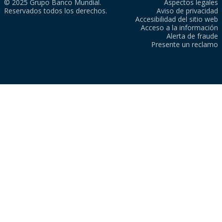
© 2025 Grupo Banco Mundial.
Aspectos legales
Reservados todos los derechos.
Aviso de privacidad
Accesibilidad del sitio web
Acceso a la información
Alerta de fraude
Presente un reclamo