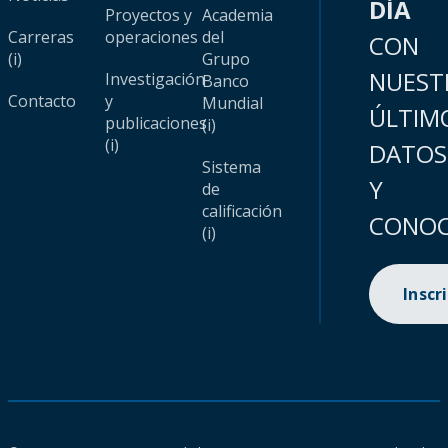
DÍA
Proyectos y
Academia
Carreras
operaciones
del
CON
(i)
Grupo
NUEST
Investigación
Banco
Contacto
y
Mundial
ÚLTIM
publicaciones
(i)
(i)
DATOS
Sistema
Y
de
calificación
CONOC
(i)
Inscr