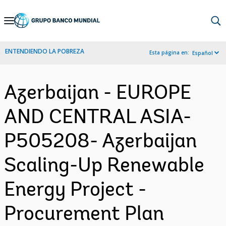
Skip
to
Main
ENTENDIENDO LA POBREZA
Esta página en:
Español
Navigation
Azerbaijan - EUROPE
AND CENTRAL ASIA-
P505208- Azerbaijan
Scaling-Up Renewable
Energy Project -
Procurement Plan