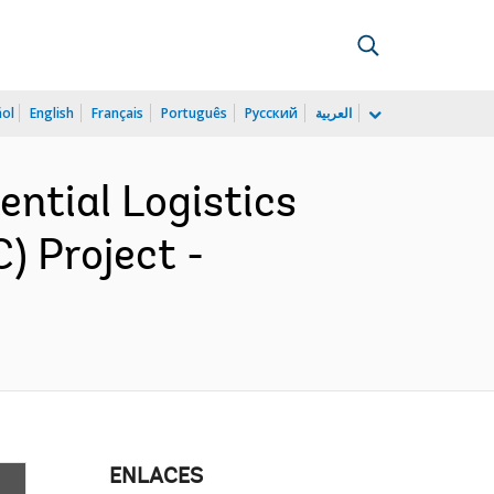
ñol
English
Français
Português
Русский
العربية
ential Logistics
) Project -
ENLACES