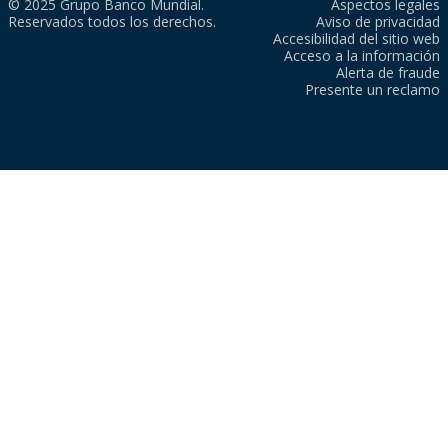
© 2025 Grupo Banco Mundial.
Aspectos legales
Reservados todos los derechos.
Aviso de privacidad
Accesibilidad del sitio web
Acceso a la información
Alerta de fraude
Presente un reclamo