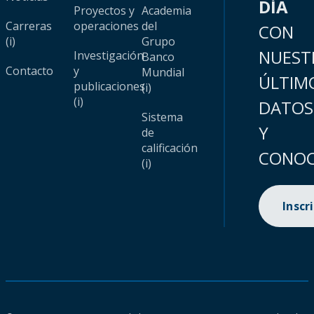
DÍA
Proyectos y
Academia
Carreras
operaciones
del
CON
(i)
Grupo
NUEST
Investigación
Banco
Contacto
y
Mundial
ÚLTIM
publicaciones
(i)
(i)
DATOS
Sistema
Y
de
calificación
CONOC
(i)
Inscr