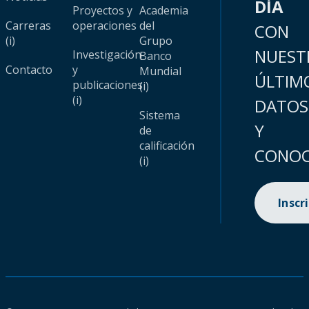
DÍA
Proyectos y
Academia
Carreras
operaciones
del
CON
(i)
Grupo
NUEST
Investigación
Banco
Contacto
y
Mundial
ÚLTIM
publicaciones
(i)
(i)
DATOS
Sistema
Y
de
calificación
CONOC
(i)
Inscr