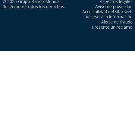
© 2025 Grupo Banco Mundial.
Aspectos legales
Reservados todos los derechos.
Aviso de privacidad
Accesibilidad del sitio web
Acceso a la información
Alerta de fraude
Presente un reclamo