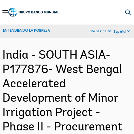
Skip
to
Main
ENTENDIENDO LA POBREZA
Esta página en:
Español
Navigation
India - SOUTH ASIA-
P177876- West Bengal
Accelerated
Development of Minor
Irrigation Project -
Phase II - Procurement