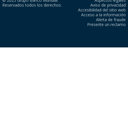
© 2025 Grupo Banco Mundial.
Aspectos legales
Reservados todos los derechos.
Aviso de privacidad
Accesibilidad del sitio web
Acceso a la información
Alerta de fraude
Presente un reclamo