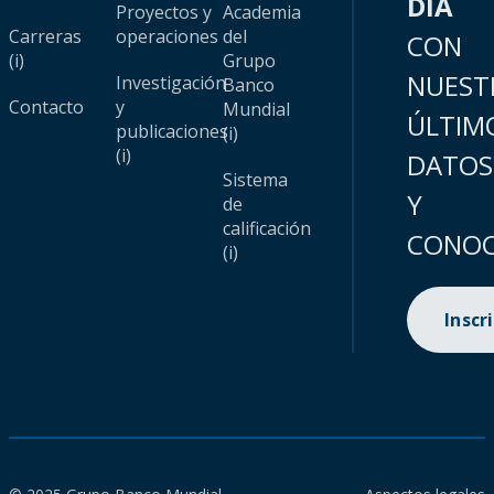
DÍA
Proyectos y
Academia
Carreras
operaciones
del
CON
(i)
Grupo
NUEST
Investigación
Banco
Contacto
y
Mundial
ÚLTIM
publicaciones
(i)
(i)
DATOS
Sistema
Y
de
calificación
CONOC
(i)
Inscr