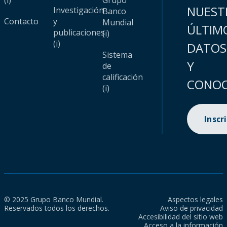
(i)
Grupo
NUEST
Investigación
Banco
Contacto
y
Mundial
ÚLTIM
publicaciones
(i)
(i)
DATOS
Sistema
Y
de
calificación
CONOC
(i)
Inscr
© 2025 Grupo Banco Mundial.
Aspectos legales
Reservados todos los derechos.
Aviso de privacidad
Accesibilidad del sitio web
Acceso a la información