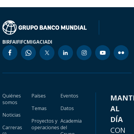
BIRF
AIF
IFC
MIGA
CIADI
Quiénes
Países
Eventos
MANT
somos
AL
Temas
Datos
Noticias
DÍA
Proyectos y
Academia
Carreras
operaciones
del
CON