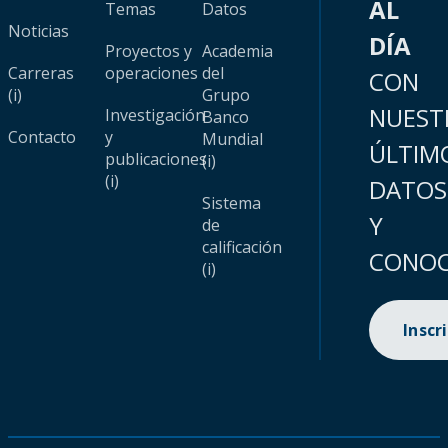
AL
Temas
Datos
Noticias
DÍA
Proyectos y
Academia
Carreras
operaciones
del
CON
(i)
Grupo
NUEST
Investigación
Banco
Contacto
y
Mundial
ÚLTIM
publicaciones
(i)
(i)
DATOS
Sistema
Y
de
calificación
CONOC
(i)
Inscr