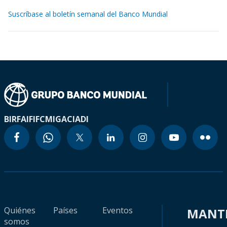
Suscríbase al boletín semanal del Banco Mundial
BIRF
AIF
IFC
MIGA
CIADI
Quiénes
Países
Eventos
MANT
somos