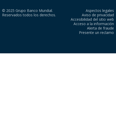
© 2025 Grupo Banco Mundial.
Aspectos legales
Reservados todos los derechos.
Aviso de privacidad
Accesibilidad del sitio web
Acceso a la información
Alerta de fraude
Presente un reclamo