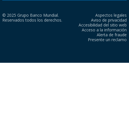
© 2025 Grupo Banco Mundial.
Aspectos legales
Reservados todos los derechos.
Aviso de privacidad
Accesibilidad del sitio web
Acceso a la información
Alerta de fraude
Presente un reclamo