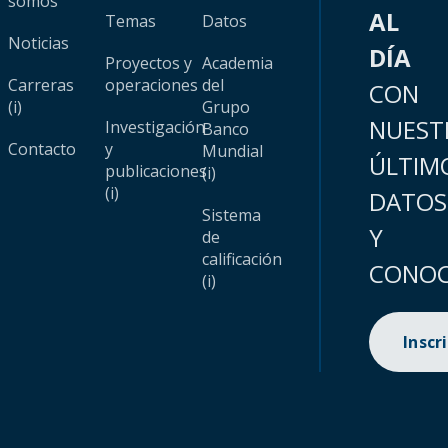
somos
AL
Temas
Datos
Noticias
DÍA
Proyectos y
Academia
Carreras
operaciones
del
CON
(i)
Grupo
NUEST
Investigación
Banco
Contacto
y
Mundial
ÚLTIM
publicaciones
(i)
(i)
DATOS
Sistema
Y
de
calificación
CONOC
(i)
Inscr