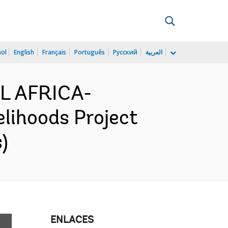
ñol
English
Français
Português
Русский
العربية
L AFRICA-
elihoods Project
)
ENLACES