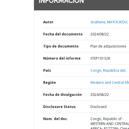
INFORMACIÓN
Autor
Sosthene, MAYOUKOU;
Fecha del documento
2024/08/22
Tipo de documento
Plan de adquisiciones
Número del informe
STEP101328
País
Congo,
República del,
Región
Western and Central Afr
Fecha de divulgación
2024/08/22
Disclosure Status
Disclosed
Nom. del doc.
Congo, Republic of -
WESTERN AND CENTRA
AFRICA- P177786- Clima