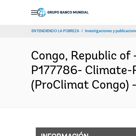
Skip
to
Main
ENTENDIENDO LA POBREZA
Investigaciones y publicacione
Navigation
Congo, Republic o
P177786- Climate-Re
(ProClimat Congo) -