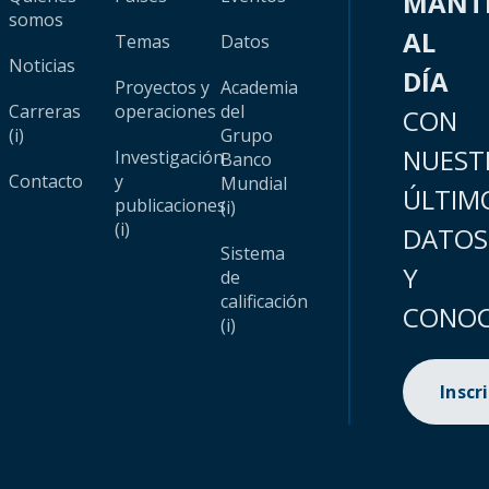
MANT
somos
AL
Temas
Datos
Noticias
DÍA
Proyectos y
Academia
Carreras
operaciones
del
CON
(i)
Grupo
NUEST
Investigación
Banco
Contacto
y
Mundial
ÚLTIM
publicaciones
(i)
(i)
DATOS
Sistema
Y
de
calificación
CONOC
(i)
Inscr