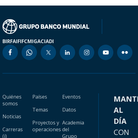
BIRF
AIF
IFC
MIGA
CIADI
Quiénes
Países
Eventos
MANT
somos
AL
Temas
Datos
Noticias
DÍA
Proyectos y
Academia
Carreras
operaciones
del
CON
(i)
Grupo