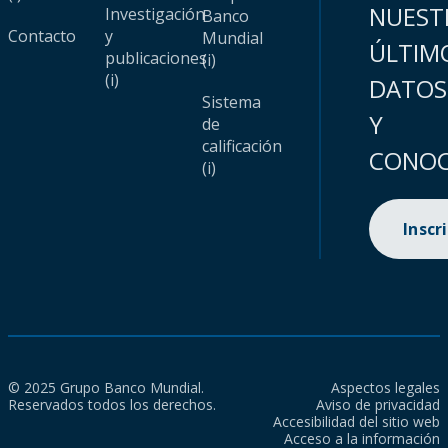
NUEST
Investigación
Banco
Contacto
y
Mundial
ÚLTIM
publicaciones
(i)
(i)
DATOS
Sistema
Y
de
calificación
CONOC
(i)
Inscr
© 2025 Grupo Banco Mundial.
Aspectos legales
Reservados todos los derechos.
Aviso de privacidad
Accesibilidad del sitio web
Acceso a la información