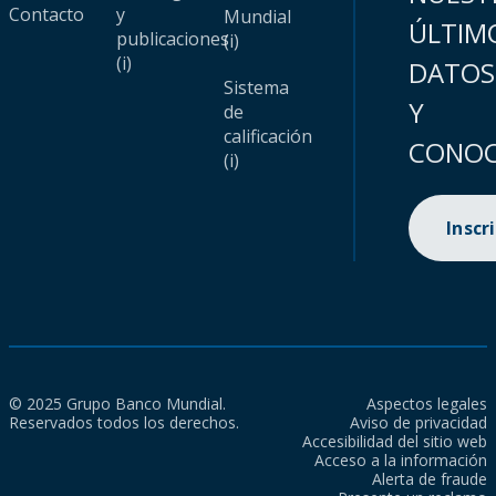
Contacto
y
Mundial
ÚLTIM
publicaciones
(i)
(i)
DATOS
Sistema
Y
de
calificación
CONOC
(i)
Inscr
© 2025 Grupo Banco Mundial.
Aspectos legales
Reservados todos los derechos.
Aviso de privacidad
Accesibilidad del sitio web
Acceso a la información
Alerta de fraude