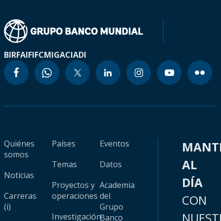
BIRF
AIF
IFC
MIGA
CIADI
Quiénes
Países
Eventos
MANT
somos
AL
Temas
Datos
Noticias
DÍA
Proyectos y
Academia
Carreras
operaciones
del
CON
(i)
Grupo
NUEST
Investigación
Banco