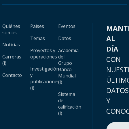
Quiénes
Países
Eventos
MANT
somos
AL
Temas
Datos
Noticias
DÍA
Proyectos y
Academia
Carreras
operaciones
del
CON
(i)
Grupo
NUEST
Investigación
Banco
Contacto
y
Mundial
ÚLTIM
publicaciones
(i)
(i)
DATOS
Sistema
Y
de
calificación
CONOC
(i)