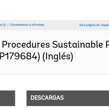
s (i)
Documentos e informes
Esta página en:
Espa
rocedures Sustainable P
(P179684) (Inglés)
DESCARGAS