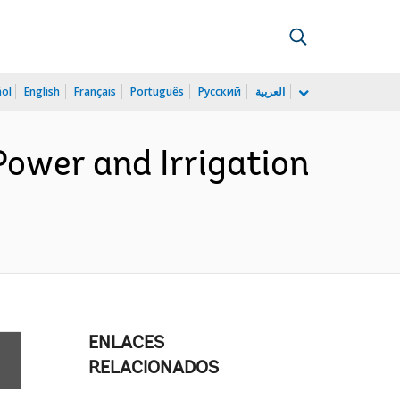
ñol
English
Français
Português
Русский
العربية
ower and Irrigation
ENLACES
RELACIONADOS