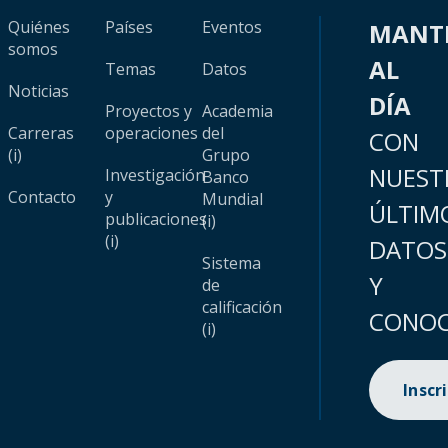
Quiénes
Países
Eventos
MANT
somos
AL
Temas
Datos
Noticias
DÍA
Proyectos y
Academia
Carreras
operaciones
del
CON
(i)
Grupo
NUEST
Investigación
Banco
Contacto
y
Mundial
ÚLTIM
publicaciones
(i)
(i)
DATOS
Sistema
Y
de
calificación
CONOC
(i)
Inscr