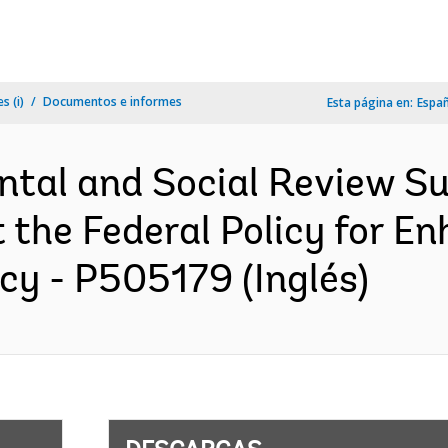
s (i)
Documentos e informes
Esta página en:
Espa
ntal and Social Review S
the Federal Policy for E
cy - P505179 (Inglés)