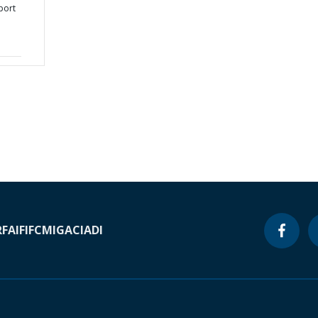
port
l
RF
AIF
IFC
MIGA
CIADI