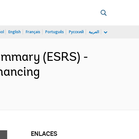
ñol
English
Français
Português
Русский
العربية
ummary (ESRS) -
nhancing
ENLACES