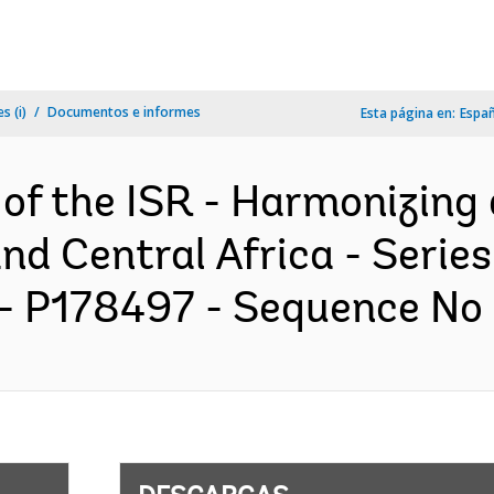
s (i)
Documentos e informes
Esta página en:
Espa
 of the ISR - Harmonizing
nd Central Africa - Series
 P178497 - Sequence No : 