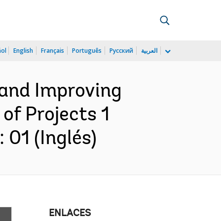
ñol
English
Français
Português
Русский
العربية
 and Improving
 of Projects 1
01 (Inglés)
ENLACES