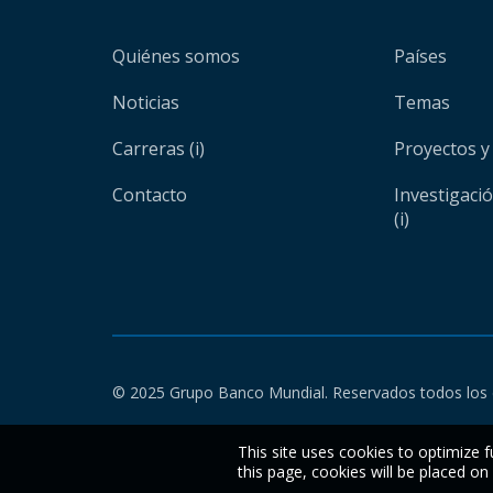
Quiénes somos
Países
Noticias
Temas
Carreras (i)
Proyectos y
Contacto
Investigaci
(i)
© 2025 Grupo Banco Mundial. Reservados todos los 
This site uses cookies to optimize f
this page, cookies will be placed o