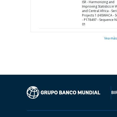
ISR - Harmonizing and
Improving Statistics in 
and Central Africa - Ser
Projects 1 (HISWACA - S
- P178497 - Sequence N
01
Vea más
BI