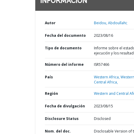
INFORMACIÓN
Autor
Beidou, Abdoullahi;
Fecha del documento
2023/08/16
Tipo de documento
Informe sobre el estad
ejecución y los resulta
Número del informe
ISR57466
País
Western Africa,
Wester
Central Africa,
Región
Western and Central Afr
Fecha de divulgación
2023/08/15
Disclosure Status
Disclosed
Nom. del doc.
Disclosable Version of 