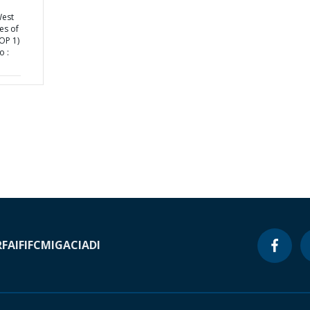
West
ies of
OP 1)
o :
RF
AIF
IFC
MIGA
CIADI