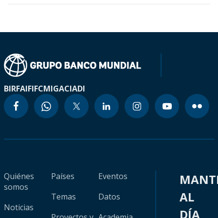
BIRF
AIF
IFC
MIGA
CIADI
Quiénes
Países
Eventos
MANT
somos
AL
Temas
Datos
Noticias
DÍA
Proyectos y
Academia