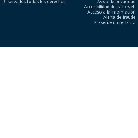
Reservados todos los derechos.
Aviso de privacidad
Accesibilidad del sitio web
Acceso a la información
Alerta de fraude
Presente un reclamo