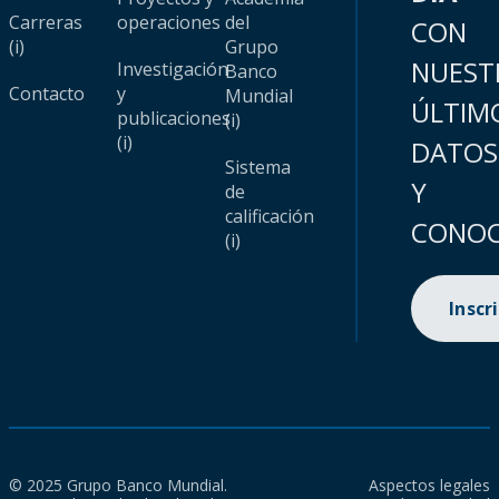
Carreras
operaciones
del
CON
(i)
Grupo
NUEST
Investigación
Banco
Contacto
y
Mundial
ÚLTIM
publicaciones
(i)
(i)
DATOS
Sistema
Y
de
calificación
CONOC
(i)
Inscr
© 2025 Grupo Banco Mundial.
Aspectos legales