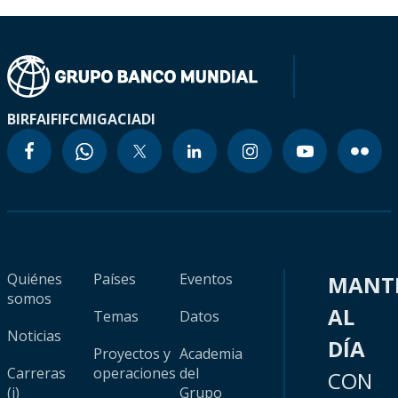
BIRF
AIF
IFC
MIGA
CIADI
Quiénes
Países
Eventos
MANT
somos
AL
Temas
Datos
Noticias
DÍA
Proyectos y
Academia
Carreras
operaciones
del
CON
(i)
Grupo