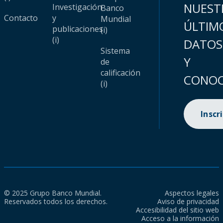
NUEST
Investigación
Banco
Contacto
y
Mundial
ÚLTIM
publicaciones
(i)
(i)
DATOS
Sistema
Y
de
calificación
CONOC
(i)
Inscr
© 2025 Grupo Banco Mundial.
Aspectos legales
Reservados todos los derechos.
Aviso de privacidad
Accesibilidad del sitio web
Acceso a la información