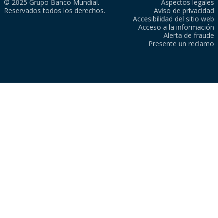
© 2025 Grupo Banco Mundial.
Aspectos legales
Reservados todos los derechos.
Aviso de privacidad
Accesibilidad del sitio web
Acceso a la información
Alerta de fraude
Presente un reclamo