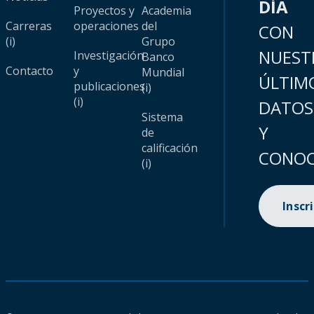
DÍA
Proyectos y
Academia
Carreras
operaciones
del
CON
(i)
Grupo
NUEST
Investigación
Banco
Contacto
y
Mundial
ÚLTIM
publicaciones
(i)
(i)
DATOS
Sistema
Y
de
calificación
CONOC
(i)
Inscr