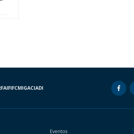
RF
AIF
IFC
MIGA
CIADI
Eventos