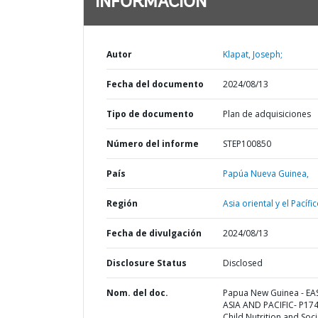
INFORMACIÓN
Autor
Klapat, Joseph;
Fecha del documento
2024/08/13
Tipo de documento
Plan de adquisiciones
Número del informe
STEP100850
País
Papúa Nueva Guinea,
Región
Asia oriental y el Pacífic
Fecha de divulgación
2024/08/13
Disclosure Status
Disclosed
Nom. del doc.
Papua New Guinea - EA
ASIA AND PACIFIC- P17
Child Nutrition and Soci