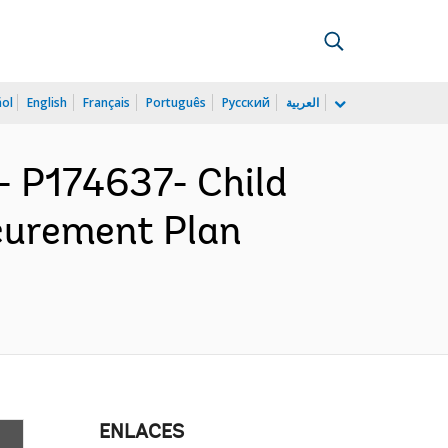
ñol
English
Français
Português
Русский
العربية
 P174637- Child
ocurement Plan
ENLACES