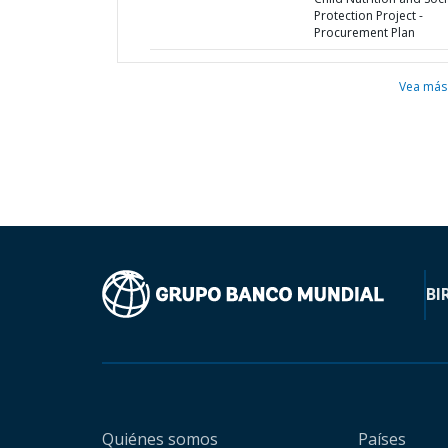
Protection Project -
Procurement Plan
Vea más
BI
Quiénes somos
Países