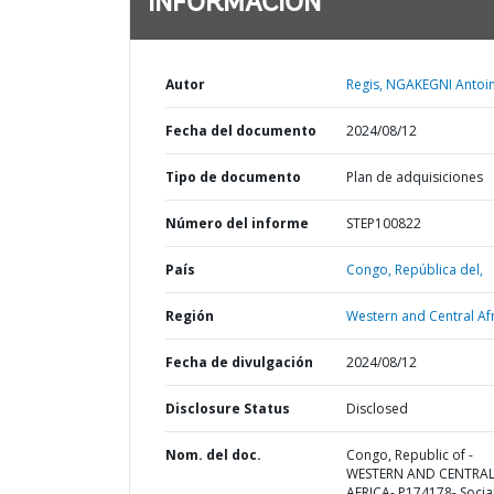
INFORMACIÓN
Autor
Regis, NGAKEGNI Antoin
Fecha del documento
2024/08/12
Tipo de documento
Plan de adquisiciones
Número del informe
STEP100822
País
Congo,
República del,
Región
Western and Central Afr
Fecha de divulgación
2024/08/12
Disclosure Status
Disclosed
Nom. del doc.
Congo, Republic of -
WESTERN AND CENTRA
AFRICA- P174178- Socia