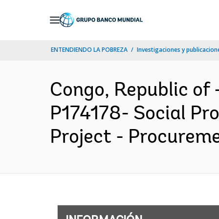
Skip
to
Main
ENTENDIENDO LA POBREZA
Investigaciones y publicacione
Navigation
Congo, Republic o
P174178- Social Pro
Project - Procureme