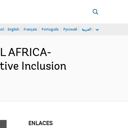
ñol
English
Français
Português
Русский
العربية
L AFRICA-
ive Inclusion
ENLACES