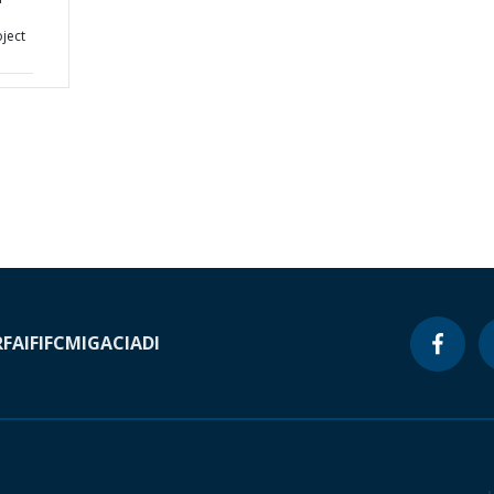
oject
RF
AIF
IFC
MIGA
CIADI