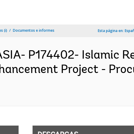
s (i)
Documentos e informes
Esta página en:
Espa
SIA- P174402- Islamic Rep
hancement Project - Pro