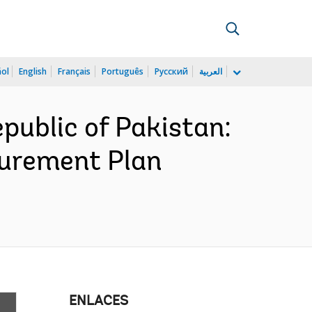
ñol
English
Français
Português
Русский
العربية
ublic of Pakistan:
curement Plan
ENLACES