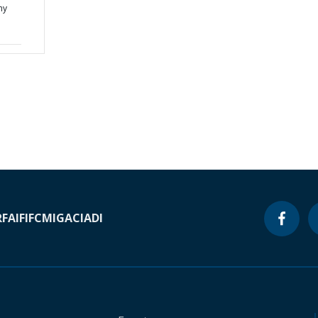
my
RF
AIF
IFC
MIGA
CIADI