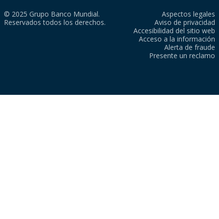
© 2025 Grupo Banco Mundial.
Aspectos legales
Reservados todos los derechos.
Aviso de privacidad
Accesibilidad del sitio web
Acceso a la información
Alerta de fraude
Presente un reclamo