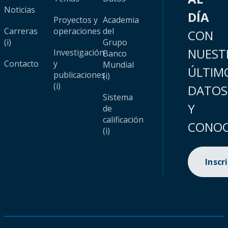
Noticias
DÍA
Proyectos y
Academia
Carreras
operaciones
del
CON
(i)
Grupo
NUEST
Investigación
Banco
Contacto
y
Mundial
ÚLTIM
publicaciones
(i)
(i)
DATOS
Sistema
Y
de
calificación
CONOC
(i)
Inscr