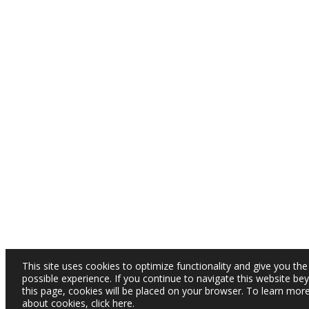
This site uses cookies to optimize functionality and give you the
possible experience. If you continue to navigate this website be
this page, cookies will be placed on your browser. To learn mor
about cookies,
click here
.