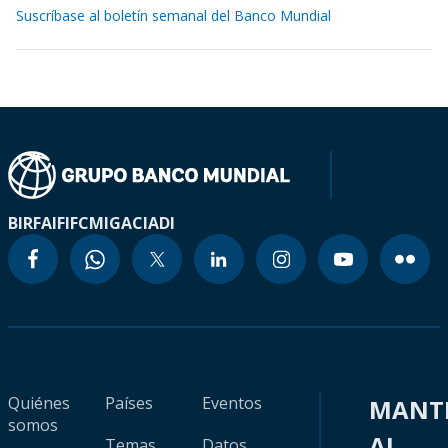
Suscríbase al boletín semanal del Banco Mundial
BIRF
AIF
IFC
MIGA
CIADI
Quiénes
Países
Eventos
MANT
somos
AL
Temas
Datos