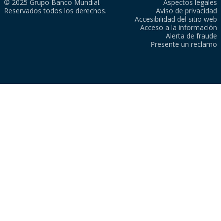
© 2025 Grupo Banco Mundial.
Aspectos legales
Reservados todos los derechos.
Aviso de privacidad
Accesibilidad del sitio web
Acceso a la información
Alerta de fraude
Presente un reclamo