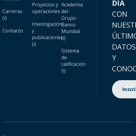
DÍA
Proyectos y
Academia
Carreras
operaciones
del
CON
(i)
Grupo
NUEST
Investigación
Banco
Contacto
y
Mundial
ÚLTIM
publicaciones
(i)
(i)
DATOS
Sistema
Y
de
calificación
CONOC
(i)
Inscr