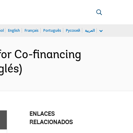
ñol
English
Français
Português
Русский
العربية
for Co-financing
glés)
ENLACES
RELACIONADOS