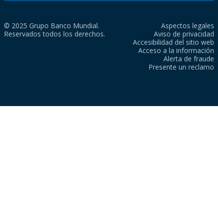
© 2025 Grupo Banco Mundial.
Aspectos legales
Reservados todos los derechos.
Aviso de privacidad
Accesibilidad del sitio web
Acceso a la información
Alerta de fraude
Presente un reclamo