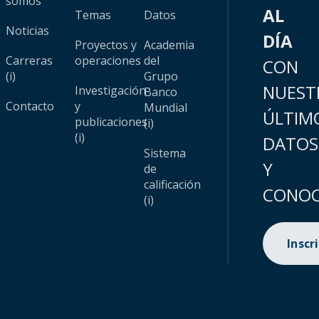
somos
AL
Temas
Datos
Noticias
DÍA
Proyectos y
Academia
Carreras
operaciones
del
CON
(i)
Grupo
NUEST
Investigación
Banco
Contacto
y
Mundial
ÚLTIM
publicaciones
(i)
(i)
DATOS
Sistema
Y
de
calificación
CONOC
(i)
Inscr