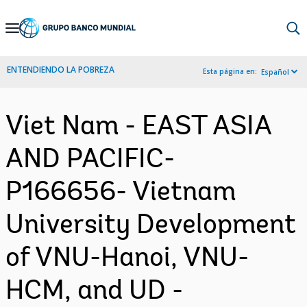
Skip
to
Main
ENTENDIENDO LA POBREZA
Esta página en:
Español
Navigation
Viet Nam - EAST ASIA
AND PACIFIC-
P166656- Vietnam
University Development
of VNU-Hanoi, VNU-
HCM, and UD -